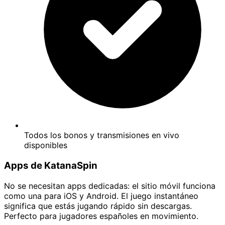
Todos los bonos y transmisiones en vivo
disponibles
Apps de KatanaSpin
No se necesitan apps dedicadas: el sitio móvil funciona
como una para iOS y Android. El juego instantáneo
significa que estás jugando rápido sin descargas.
Perfecto para jugadores españoles en movimiento.