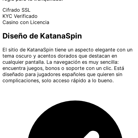
Cifrado SSL
KYC Verificado
Casino con Licencia
Diseño de KatanaSpin
El sitio de KatanaSpin tiene un aspecto elegante con un
tema oscuro y acentos dorados que destacan en
cualquier pantalla. La navegación es muy sencilla:
encuentra juegos, bonos o soporte con un clic. Está
diseñado para jugadores españoles que quieren sin
complicaciones, solo acceso rápido a lo bueno.