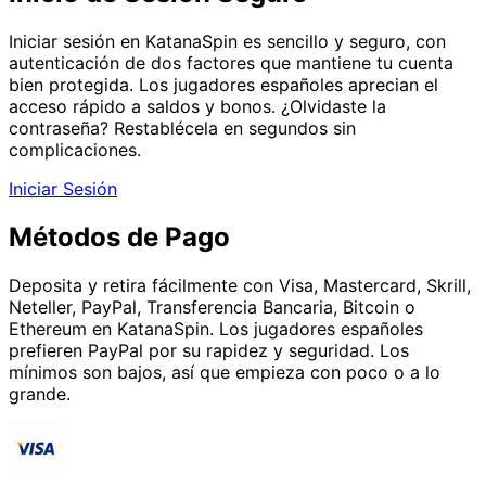
Iniciar sesión en KatanaSpin es sencillo y seguro, con
autenticación de dos factores que mantiene tu cuenta
bien protegida. Los jugadores españoles aprecian el
acceso rápido a saldos y bonos. ¿Olvidaste la
contraseña? Restablécela en segundos sin
complicaciones.
Iniciar Sesión
Métodos de Pago
Deposita y retira fácilmente con Visa, Mastercard, Skrill,
Neteller, PayPal, Transferencia Bancaria, Bitcoin o
Ethereum en KatanaSpin. Los jugadores españoles
prefieren PayPal por su rapidez y seguridad. Los
mínimos son bajos, así que empieza con poco o a lo
grande.