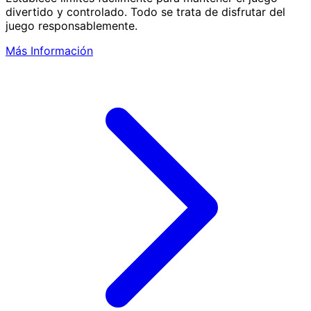
divertido y controlado. Todo se trata de disfrutar del
juego responsablemente.
Más Información