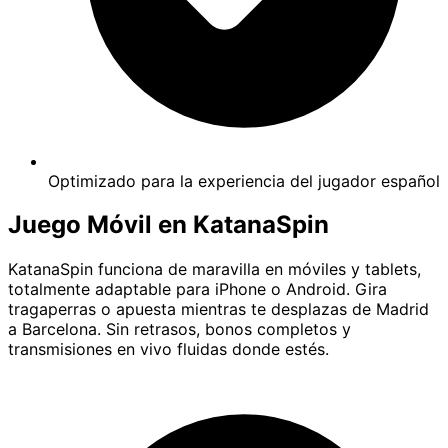
Optimizado para la experiencia del jugador español
Juego Móvil en KatanaSpin
KatanaSpin funciona de maravilla en móviles y tablets,
totalmente adaptable para iPhone o Android. Gira
tragaperras o apuesta mientras te desplazas de Madrid
a Barcelona. Sin retrasos, bonos completos y
transmisiones en vivo fluidas donde estés.