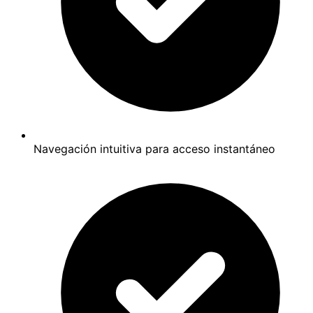
Navegación intuitiva para acceso instantáneo