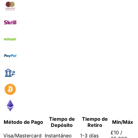
Tiempo de
Tiempo de
Método de Pago
Mín/Máx
Depósito
Retiro
£10 /
Visa/Mastercard
Instantáneo
1-3 días