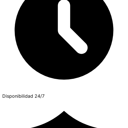
Disponibilidad 24/7