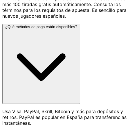
más 100 tiradas gratis automáticamente. Consulta los
términos para los requisitos de apuesta. Es sencillo para
nuevos jugadores españoles.
¿Qué métodos de pago están disponibles?
Usa Visa, PayPal, Skrill, Bitcoin y más para depósitos y
retiros. PayPal es popular en España para transferencias
instantáneas.